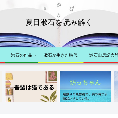
夏目漱石を読み解く
漱石の作品
漱石が生きた時代
漱石山房記念