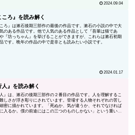
2024.09.04
こころ』を読み解く
ころ』は漱石後期三部作の最後の作品です。漱石の小説の中で大
気のある作品です。他で人気のある作品として『吾輩は猫であ
や『坊っちゃん』を挙げることができますが、これらは漱石初期
品です。晩年の作品の中で是非とも読みたい小説です。
2024.01.17
行人』を読み解く
人』は、漱石の後期三部作の２番目の作品です。人を理解するこ
難しさが浮き彫りにされています。登場する人物それぞれの苦し
細密に描かれています。「死ぬか、気が違うか、それでなければ
に入るか。僕の前途にはこの三つのものしかない」という重い言
出てきます。