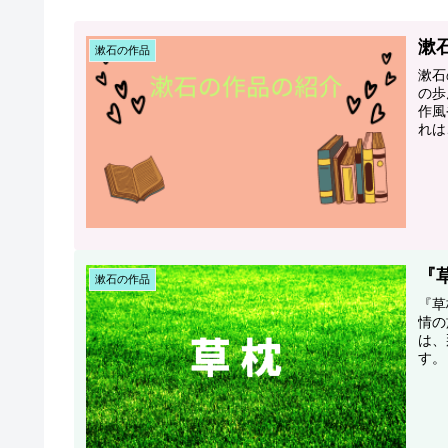
漱
漱石の作品
漱石
の歩
作風
れは
『
漱石の作品
『草
情の
は、
す。