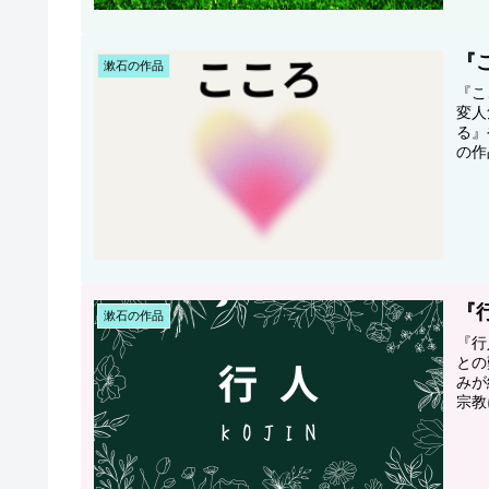
『
漱石の作品
『こ
変人
る』
の作
『
漱石の作品
『行
との
みが
宗教
葉が