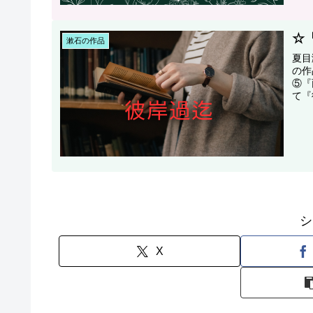
☆
漱石の作品
夏目
の作
⑤『
て『
シ
X