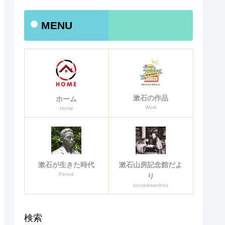
MENU
漱石の作品
ホーム
Work
Home
漱石山房記念館だよ
漱石が生きた時代
Period
り
sousekisanbou
検索