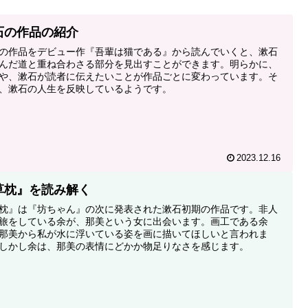
石の作品の紹介
の作品をデビュー作『吾輩は猫である』から読んでいくと、漱石
んだ道と重ね合わさる部分を見出すことができます。明らかに、
や、漱石が読者に伝えたいことが作品ごとに変わっています。そ
、漱石の人生を反映しているようです。
2023.12.16
草枕』を読み解く
枕』は『坊ちゃん』の次に発表された漱石初期の作品です。非人
旅をしている余が、那美という女に出会います。画工である余
那美から私が水に浮いている姿を画に描いてほしいと言われま
しかし余は、那美の表情にどかか物足りなさを感じます。