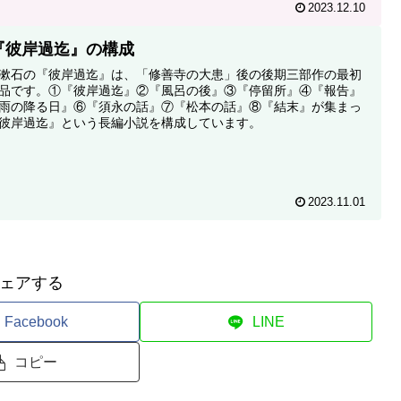
2023.12.10
『彼岸過迄』の構成
漱石の『彼岸過迄』は、「修善寺の大患」後の後期三部作の最初
品です。①『彼岸過迄』②『風呂の後』③『停留所』④『報告』
雨の降る日』⑥『須永の話』⑦『松本の話』⑧『結末』が集まっ
彼岸過迄』という長編小説を構成しています。
2023.11.01
ェアする
Facebook
LINE
コピー