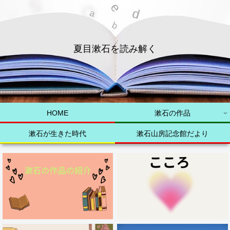
夏目漱石を読み解く
HOME
漱石の作品
漱石が生きた時代
漱石山房記念館だより