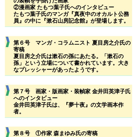
の装幀を手掛けた画家
②漫画家 たもつ葉子氏へのインタビュー
たもつ葉子氏のマンガ『真夜中のオカルト公務
員』の中に『漱石山房記念館』が登場します。
第６号 マンガ・コラムニスト 夏目房之介氏の
寄稿
夏目房之介氏は漱石の孫にあたる。「漱石の
孫」という立場について書かれています。大き
なプレッシャーがあったようです。
第７号 画家・版画家・装幀家 金井田英津子氏
へのインタビュー
金井田英津子氏は、『夢十夜』の文学画本作
者。
第８号 ①作家 森まゆみ氏の寄稿