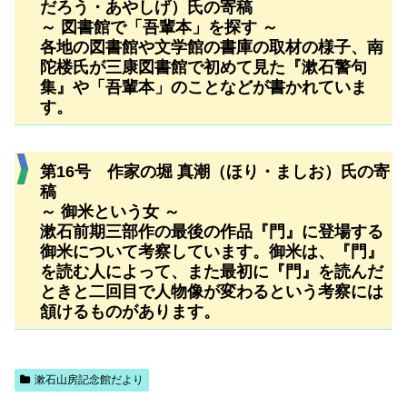
だろう・あやしげ）氏の寄稿
～ 図書館で「吾輩本」を探す ～
各地の図書館や文学館の書庫の取材の様子、南
陀楼氏が三康図書館で初めて見た『漱石警句
集』や「吾輩本」のことなどが書かれていま
す。
第16号 作家の堀 真潮（ほり・ましお）氏の寄
稿
～ 御米という女 ～
漱石前期三部作の最後の作品『門』に登場する
御米について考察しています。御米は、『門』
を読む人によって、また最初に『門』を読んだ
ときと二回目で人物像が変わるという考察には
頷けるものがあります。
漱石山房記念館だより