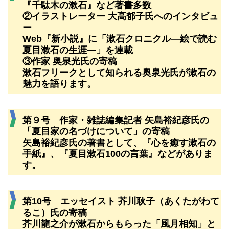
『千駄木の漱石』など著書多数
②イラストレーター 大高郁子氏へのインタビュ
ー
Web『新小説』に「漱石クロニクル―絵で読む
夏目漱石の生涯―」を連載
③作家 奥泉光氏の寄稿
漱石フリークとして知られる奥泉光氏が漱石の
魅力を語ります。
第９号 作家・雑誌編集記者 矢島裕紀彦氏の
「夏目家の名づけについて」の寄稿
矢島裕紀彦氏の著書として、『心を癒す漱石の
手紙』、『夏目漱石100の言葉』などがありま
す。
第10号 エッセイスト 芥川耿子（あくたがわて
るこ）氏の寄稿
芥川龍之介が漱石からもらった「風月相知」と