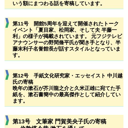
いう額にまつわる話を寄稿しています。
第11号 開館5周年を迎えて開催されたトーク
イベント「夏目家、松岡家、そして夫 半藤一
利」の様子が掲載されています。 元フジテレビ
アナウンサーの野間脩平氏が聞き手となり、半
藤末利子名誉館長が話すスタイルとなっていま
す。
第12号 手紙文化研究家・エッセイスト 中川越
氏の寄稿
晩年の漱石が芥川龍之介と久米正雄に宛てた手
紙を、漱石書簡中の最高傑作として紹介してい
ます。
第13号 文筆家 門賀美央子氏の寄稿