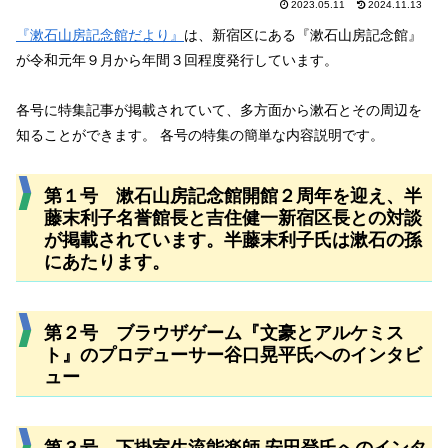
2023.05.11
2024.11.13
『漱石山房記念館だより』
は、新宿区にある『漱石山房記念館』
が令和元年９月から年間３回程度発行しています。
各号に特集記事が掲載されていて、多方面から漱石とその周辺を
知ることができます。 各号の特集の簡単な内容説明です。
第１号 漱石山房記念館開館２周年を迎え、半
藤末利子名誉館長と吉住健一新宿区長との対談
が掲載されています。半藤末利子氏は漱石の孫
にあたります。
第２号 ブラウザゲーム『文豪とアルケミス
ト』のプロデューサー谷口晃平氏へのインタビ
ュー