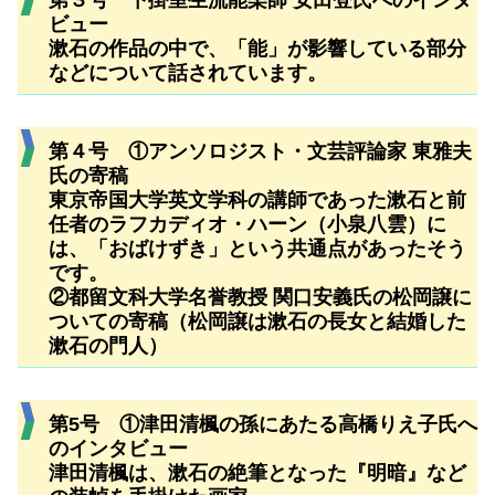
第３号 下掛室生流能楽師 安田登氏へのインタ
ビュー
漱石の作品の中で、「能」が影響している部分
などについて話されています。
第４号 ①アンソロジスト・文芸評論家 東雅夫
氏の寄稿
東京帝国大学英文学科の講師であった漱石と前
任者のラフカディオ・ハーン（小泉八雲）に
は、「おばけずき」という共通点があったそう
です。
②都留文科大学名誉教授 関口安義氏の松岡譲に
ついての寄稿（松岡譲は漱石の長女と結婚した
漱石の門人）
第5号 ①津田清楓の孫にあたる高橋りえ子氏へ
のインタビュー
津田清楓は、漱石の絶筆となった『明暗』など