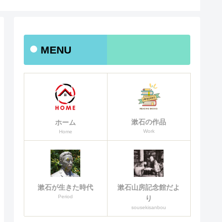
MENU
漱石の作品
ホーム
Work
Home
漱石山房記念館だよ
漱石が生きた時代
Period
り
sousekisanbou