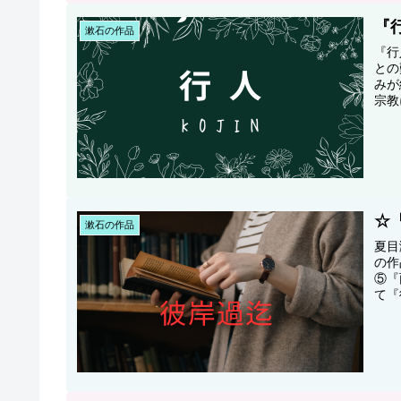
『
漱石の作品
『行
との
みが
宗教
葉が
☆
漱石の作品
夏目
の作
⑤『
て『