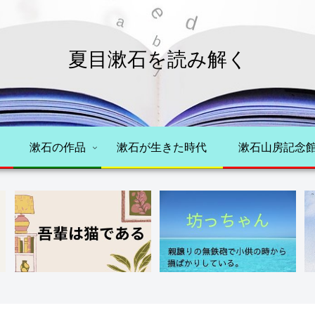
夏目漱石を読み解く
漱石の作品
漱石が生きた時代
漱石山房記念