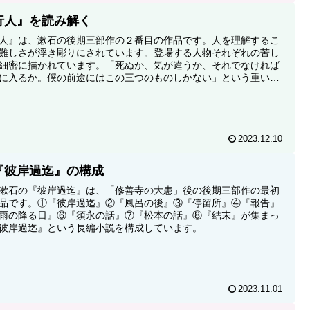
行人』を読み解く
人』は、漱石の後期三部作の２番目の作品です。人を理解するこ
難しさが浮き彫りにされています。登場する人物それぞれの苦し
細密に描かれています。「死ぬか、気が違うか、それでなければ
に入るか。僕の前途にはこの三つのものしかない」という重い言
出てきます。
2023.12.10
『彼岸過迄』の構成
漱石の『彼岸過迄』は、「修善寺の大患」後の後期三部作の最初
品です。①『彼岸過迄』②『風呂の後』③『停留所』④『報告』
雨の降る日』⑥『須永の話』⑦『松本の話』⑧『結末』が集まっ
彼岸過迄』という長編小説を構成しています。
2023.11.01