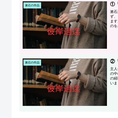
①
漱石の作品
漱石
ず、
ます
のを
②
漱石の作品
主人
の中
の経
いま