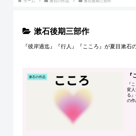
ホーム
漱石の作品
漱石後期三部作
漱石後期三部作
『彼岸過迄』『行人』『こころ』が夏目漱石
『
漱石の作品
『こ
変人
る』
の作